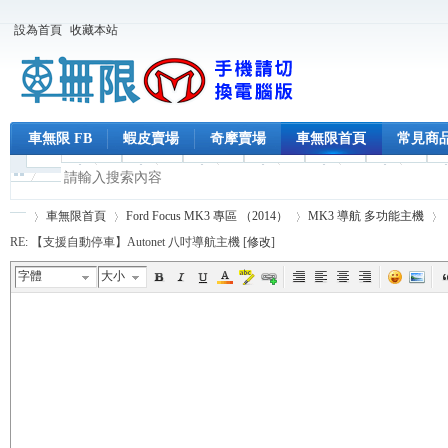
設為首頁
收藏本站
車無限 FB
蝦皮賣場
奇摩賣場
車無限首頁
常見商
車無限首頁
Ford Focus MK3 專區 （2014）
MK3 導航 多功能主機
RE: 【支援自動停車】Autonet 八吋導航主機 [
修改
]
字體
大小
車
›
›
›
›