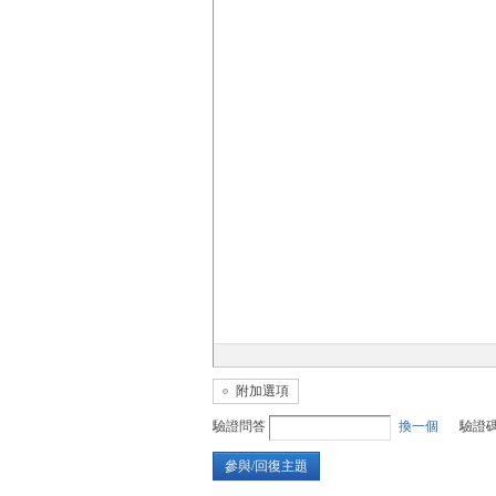
無
限
附加選項
驗證問答
換一個
驗證
參與/回復主題