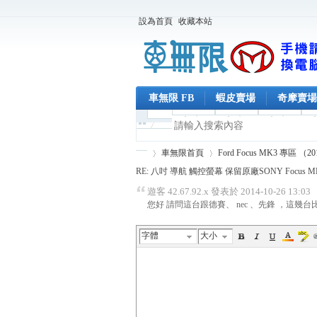
設為首頁
收藏本站
車無限 FB
蝦皮賣場
奇摩賣場
車無限首頁
Ford Focus MK3 專區 （2
RE: 八吋 導航 觸控螢幕 保留原廠SONY Focus MK3
遊客 42.67.92.x 發表於 2014-10-26 13:03
您好 請問這台跟德賽、 nec 、先鋒 ，這幾
車
›
›
字體
大小