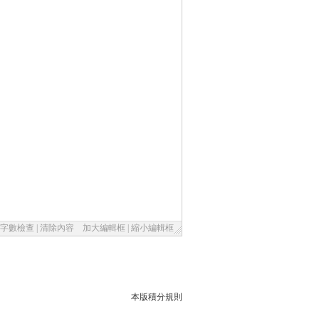
字數檢查
|
清除內容
加大編輯框
|
縮小編輯框
本版積分規則