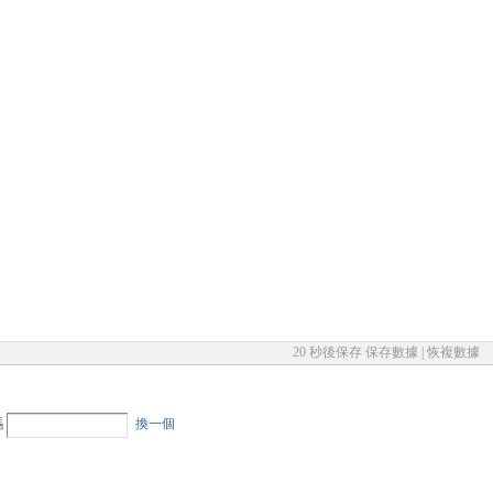
20 秒後保存
保存數據
|
恢複數據
碼
換一個