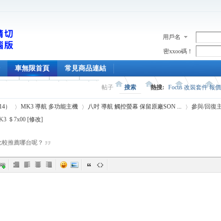
用戶名
密xxoo碼！
車無限首頁
常見商品連結
帖子
搜索
熱搜:
Focus 改裝套件 報
014）
MK3 導航 多功能主機
八吋 導航 觸控螢幕 保留原廠SON ...
參與/回復
 ＄7x00 [
修改
]
台比較推薦哪台呢？
›
›
›