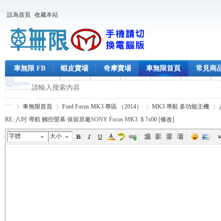
設為首頁
收藏本站
車無限 FB
蝦皮賣場
奇摩賣場
車無限首頁
常見商
車無限首頁
Ford Focus MK3 專區 （2014）
MK3 導航 多功能主機
RE: 八吋 導航 觸控螢幕 保留原廠SONY Focus MK3 ＄7x00 [
修改
]
字體
大小
車
›
›
›
›