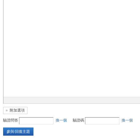
無
限
附加選項
驗證問答
換一個
驗證碼
換一個
參與/回復主題