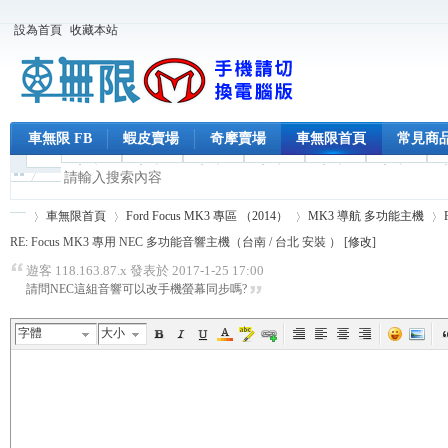
設為首頁
收藏本站
車無限 FB
蝦皮賣場
奇摩賣場
車無限首頁
常見商
車無限首頁
Ford Focus MK3 專區 （2014）
MK3 導航 多功能主機
RE: Focus MK3 專用 NEC 多功能音響主機（台南 / 台北 安裝 ） [
修改
]
遊客 118.163.87.x 發表於 2017-1-25 17:00
請問NEC這組音響可以改手機螢幕同步嗎?
車
›
›
›
›
字體
大小