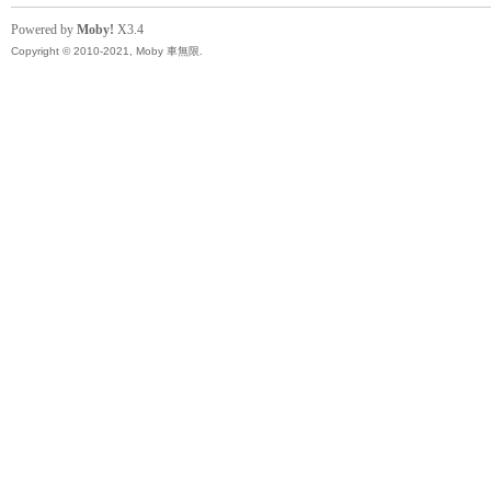
精
Powered by
Moby!
X3.4
Copyright © 2010-2021, Moby 車無限.
品
工