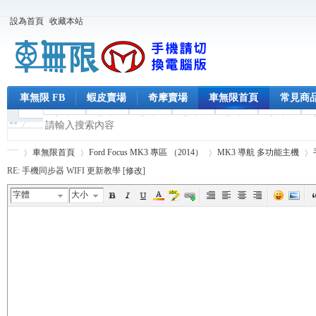
設為首頁
收藏本站
車無限 FB
蝦皮賣場
奇摩賣場
車無限首頁
常見商
車無限首頁
Ford Focus MK3 專區 （2014）
MK3 導航 多功能主機
RE: 手機同步器 WIFI 更新教學 [
修改
]
字體
大小
車
›
›
›
›