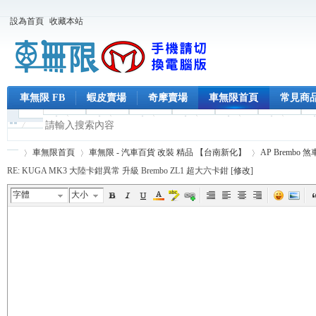
設為首頁
收藏本站
車無限 FB
蝦皮賣場
奇摩賣場
車無限首頁
常見商
車無限首頁
車無限 - 汽車百貨 改裝 精品 【台南新化】
AP Brembo 
RE: KUGA MK3 大陸卡鉗異常 升級 Brembo ZL1 超大六卡鉗 [
修改
]
字體
大小
車
›
›
›