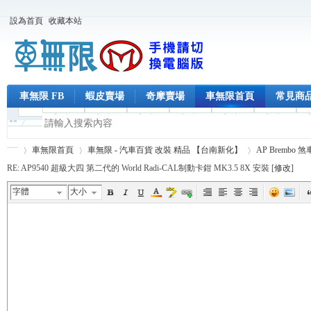
設為首頁
收藏本站
車無限 FB
蝦皮賣場
奇摩賣場
車無限首頁
常見商
車無限首頁
車無限 - 汽車百貨 改裝 精品 【台南新化】
AP Brembo 
RE: AP9540 超級大四 第二代的 World Radi-CAL制動卡鉗 MK3.5 8X 安裝 [
修改
]
字體
大小
車
›
›
›