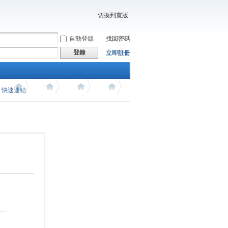
切換到寬版
自動登錄
找回密碼
登錄
立即註冊
價 快速連結