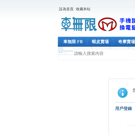
設為首頁
收藏本站
車無限 FB
蝦皮賣場
奇摩賣場
用戶登錄