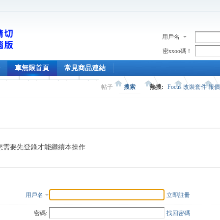
用戶名
密xxoo碼！
車無限首頁
常見商品連結
帖子
搜索
熱搜:
Focus 改裝套件 報
您需要先登錄才能繼續本操作
用戶名
立即註冊
密碼:
找回密碼