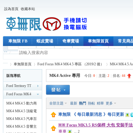
設為首頁
收藏本站
車無限 FB
蝦皮賣場
奇摩賣場
車無限首頁
常見商
車無限首頁
Ford Focus MK4 MK4.5 專區 （2019/2 後）
MK4 MK4.5 A
MK4 Active 專用
版塊導航
今日:
0
|
主題:
2
|
排名:
44
Ford Territory TT
車
»
›
›
Ford Focus MK4
MK4.5 專區
MK4 MK4.5 動力商
全部主題
最新
熱門
熱帖
精華
更多
（2019/2 後）
品
MK4 MK4.5 頂級電
車無限 《 每日最新消息 》每日更新
吸式 電動尾門
MK4 MK4.5 汽車百
※※ Focus MK3.5 RS保桿 大包 安裝手
貨類
MK4 MK4.5 音響主
※※
...
2