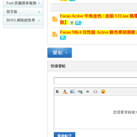
精
化】
Ford 原廠購車服務
專區
留言板
Focus Active 牛角改色 / 改裝 STLin
BOSS 網路銷售專
限】
業討論版
Focus MK4 任性版 Active 銀色車
品
快速發帖
您需要登錄後
工
發表帖子