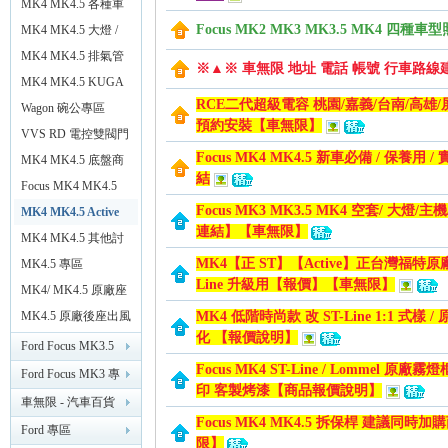
機
MK4 MK4.5 各種車
Focus MK2 MK3 MK3.5 MK4 四種車
款 外觀 空力套件
MK4 MK4.5 大燈 /
無
尾燈 / 燈光類
MK4 MK4.5 排氣管
※▲※ 車無限 地址 電話 帳號 行車路線
改裝
MK4 MK4.5 KUGA
RCE二代超級電容 桃園/嘉義/台南/高雄
12.3 安卓大螢幕
Wagon 碗公專區
預約安裝【車無限】
VVS RD 電控雙閥門
Focus MK4 MK4.5 新車必備 / 保養
MK4 MK4.5 底盤商
結
品
Focus MK4 MK4.5
Focus MK3 MK3.5 MK4 空套/ 大燈
二手專區
MK4 MK4.5 Active
連結】【車無限】
任性專區
MK4 MK4.5 其他討
限
MK4【正 ST】【Active】正台灣福特原廠 
論
MK4.5 專區
Line 升級用【報價】【車無限】
MK4/ MK4.5 原廠座
椅升級 ST 樣式
MK4.5 原廠後座出風
MK4 低階時尚款 改 ST-Line 1:1 式樣 /
化 【報價說明】
口
Ford Focus MK3.5
Focus MK4 ST-Line / Lommel 原
專區 （2015/11 後）
Ford Focus MK3 專
印 客製烤漆【商品報價說明】
區 （2014）
車無限 - 汽車百貨
Focus MK4 MK4.5 拆保桿 建議同時
改裝 精品 【台南新
Ford 專區
限】