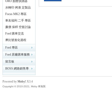
器
ORO 胎壓偵測器
精
水轉印 烤漆 定製品
專區
Focus MK2 專區
車友福利 二手 專區
廉價 保桿 空套討論
分享區
Ford 購車交流
摩比號進化過程
Ford 專區
品
Ford 原廠購車服務
專區
留言板
BOSS 網路銷售專
業討論版
Powered by
Moby!
X3.4
Copyright © 2010-2021, Moby 車無限.
工