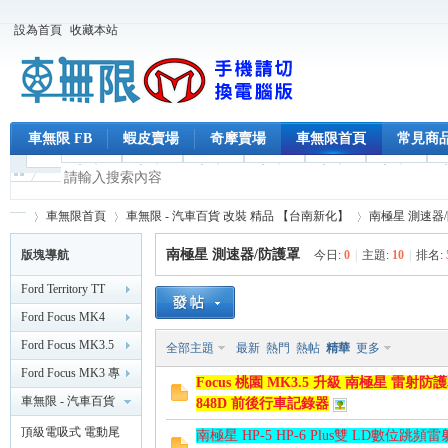
設為首頁
收藏本站
車無限 FB
蝦皮賣場
奇摩賣場
車無限首頁
常見商
車無限首頁
車無限 - 汽車百貨 改裝 精品 【台南新化】
南極星 測速器
南極星 測速器/防護罩
版塊導航
今日:
0
|
主題:
10
|
排名:
Ford Territory TT
車
»
›
›
Ford Focus MK4
MK4.5 專區
Ford Focus MK3.5
全部主題
最新
熱門
熱帖
精華
更多
（2019/2 後）
專區 （2015/11 後）
Ford Focus MK3 專
Focus 桃園 MK3.5 升級 南極星 雷射防護罩 
區 （2014）
車無限 - 汽車百貨
848D 前後行車記錄器
改裝 精品 【台南新
頂級電吸式 電動尾
南極星 HP-5 HP-6 Plus雙 LD數