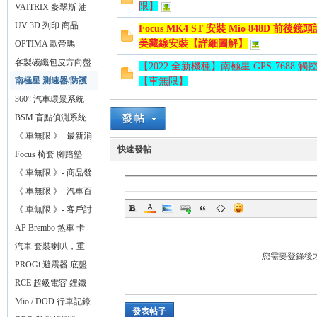
化】
限】
門
VAITRIX 麥翠斯 油
門優化控制器
UV 3D 列印 商品
Focus MK4 ST 安裝 Mio 848D 前後
無
美藏線安裝【詳細圖解】
OPTIMA 歐帝瑪
AMG 最強汽車電池
客製碳纖包皮方向盤
【2022 全新機種】南極星 GPS-768
【車無限】
南極星 測速器/防護
【車無限】
罩
360° 汽車環景系統
BSM 盲點偵測系統
鏡片款
《 車無限 》- 最新消
快速發帖
息
Focus 椅套 腳踏墊
《 車無限 》- 商品發
限
布
《 車無限 》- 汽車百
貨
《 車無限 》- 客戶討
論區
AP Brembo 煞車 卡
鉗 碟盤
汽車 套裝喇叭，重
您需要登錄後
低音，擴大機
PROGi 避震器 底盤
改裝
RCE 超級電容 鋰鐵
電池
Mio / DOD 行車記錄
發表帖子