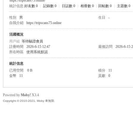
https://tripscans75.online/
統計信息
好友數 0
|
記錄數 0
|
日誌數 0
|
相冊數 0
|
回帖數 0
|
主題數 0
無
性別
男
生日
-
自我介紹
https://tripscans75.online
活躍概況
用戶組
等待驗證會員
註冊時間
2026-6-15 12:47
最後訪問
2026-6-15 2
所在時區
使用系統默認
統計信息
已用空間
0 B
積分
11
限
金幣
11
貢獻
0
Powered by
Moby!
X3.4
Copyright © 2010-2021, Moby 車無限.