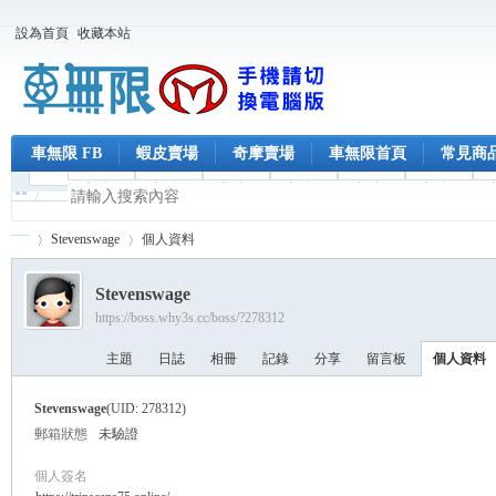
設為首頁
收藏本站
車無限 FB
蝦皮賣場
奇摩賣場
車無限首頁
常見商
Stevenswage
個人資料
Stevenswage
https://boss.why3s.cc/boss/?278312
車
›
›
主題
日誌
相冊
記錄
分享
留言板
個人資料
Stevenswage
(UID: 278312)
郵箱狀態
未驗證
個人簽名