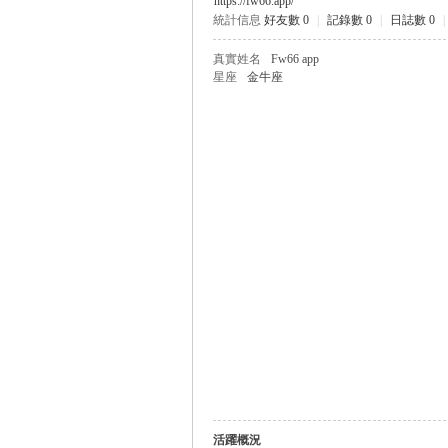
https://fw66.app/
統計信息
好友數 0
|
記錄數 0
|
日誌數 0
|
無
真實姓名
Fw66 app
星座
金牛座
限
活躍概況