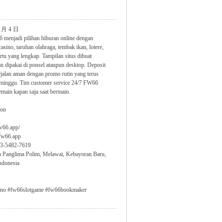
5 月 4 日
 menjadi pilihan hiburan online dengan
 casino, taruhan olahraga, tembak ikan, lotere,
tu yang lengkap. Tampilan situs dibuat
n dipakai di ponsel ataupun desktop. Deposit
rjalan aman dengan promo rutin yang terus
p minggu. Tim customer service 24/7 FW66
main kapan saja saat bermain.
ion
fw66.app/
fw66.app
13-5482-7619
n Panglima Polim, Melawai, Kebayoran Baru,
Indonesia
ino #fw66slotgame #fw66bookmaker