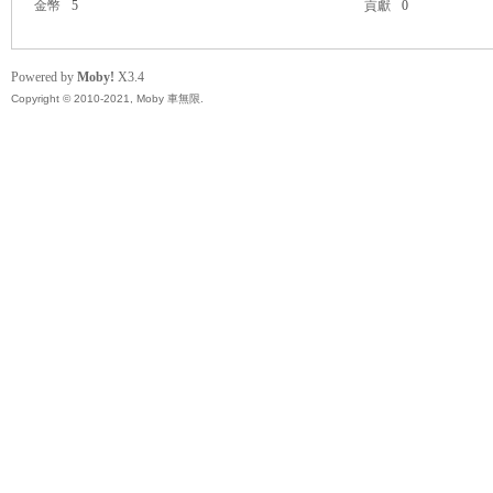
金幣
5
貢獻
0
精
Powered by
Moby!
X3.4
Copyright © 2010-2021, Moby 車無限.
品
工