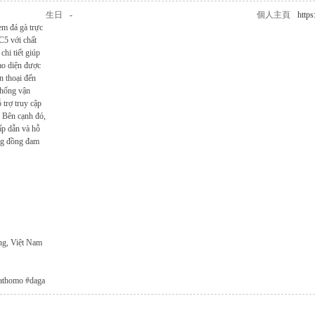
生日
-
個人主頁
https
em đá gà trực
C5 với chất
hi tiết giúp
ao diện được
ện thoại đến
thống vận
 trợ truy cập
. Bên cạnh đó,
hấp dẫn và hỗ
ộng đồng đam
ng, Việt Nam
gathomo #daga