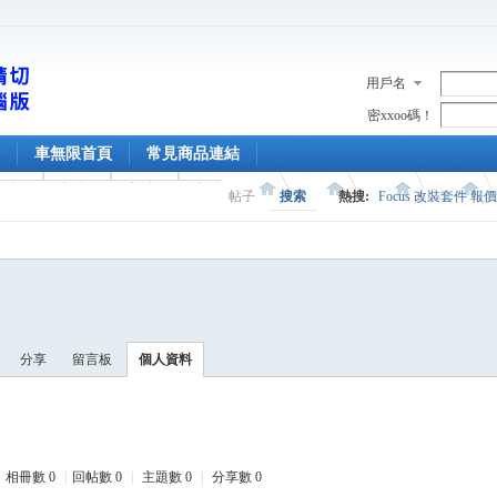
用戶名
密xxoo碼！
車無限首頁
常見商品連結
帖子
搜索
熱搜:
Focus 改裝套件 報
分享
留言板
個人資料
相冊數 0
|
回帖數 0
|
主題數 0
|
分享數 0