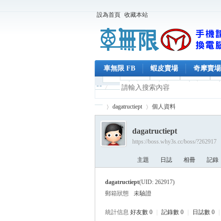
設為首頁
收藏本站
車無限 FB
蝦皮賣場
奇摩賣場
dagatructiept
個人資料
dagatructiept
https://boss.why3s.cc/boss/?262917
車
›
›
主題
日誌
相冊
記錄
dagatructiept
(UID: 262917)
郵箱狀態
未驗證
統計信息
好友數 0
|
記錄數 0
|
日誌數 0
|