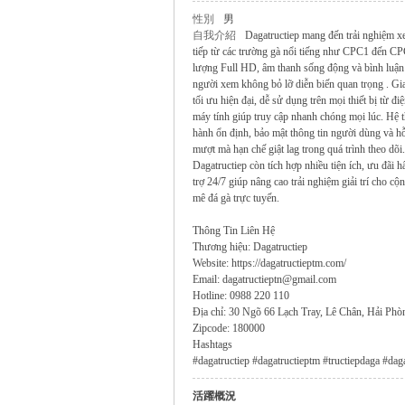
性別
男
自我介紹
Dagatructiep mang đến trải nghiệm x
無
tiếp từ các trường gà nổi tiếng như CPC1 đến CP
lượng Full HD, âm thanh sống động và bình luận c
người xem không bỏ lỡ diễn biến quan trọng . Gi
tối ưu hiện đại, dễ sử dụng trên mọi thiết bị từ đi
máy tính giúp truy cập nhanh chóng mọi lúc. Hệ 
hành ổn định, bảo mật thông tin người dùng và hỗ
mượt mà hạn chế giật lag trong quá trình theo dõi
Dagatructiep còn tích hợp nhiều tiện ích, ưu đãi 
trợ 24/7 giúp nâng cao trải nghiệm giải trí cho c
mê đá gà trực tuyến.
限
Thông Tin Liên Hệ
Thương hiệu: Dagatructiep
Website: https://dagatructieptm.com/
Email: dagatructieptn@gmail.com
Hotline: 0988 220 110
Địa chỉ: 30 Ngõ 66 Lạch Tray, Lê Chân, Hải Phò
Zipcode: 180000
Hashtags
#dagatructiep #dagatructieptm #tructiepdaga #da
活躍概況