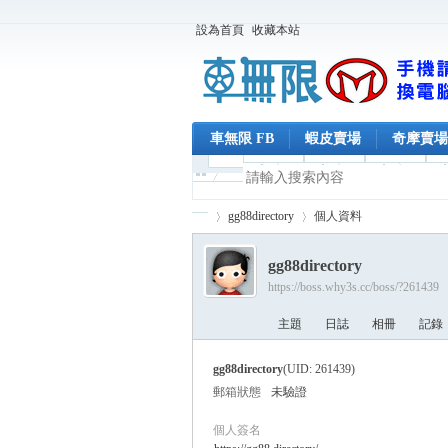
設為首頁
收藏本站
車無限 FB
蝦皮賣場
奇摩賣場
gg88directory
個人資料
gg88directory
https://boss.why3s.cc/boss/?261439
車
›
›
主題
日誌
相冊
記錄
gg88directory
(UID: 261439)
郵箱狀態
未驗證
個人簽名