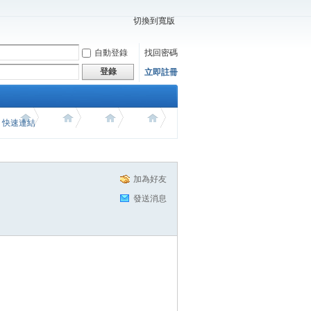
切換到寬版
自動登錄
找回密碼
登錄
立即註冊
價 快速連結
加為好友
發送消息