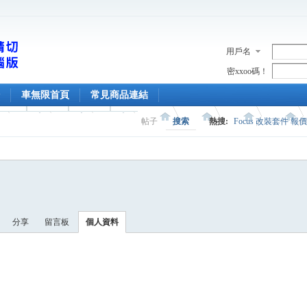
用戶名
密xxoo碼！
車無限首頁
常見商品連結
帖子
搜索
熱搜:
Focus 改裝套件 報
分享
留言板
個人資料