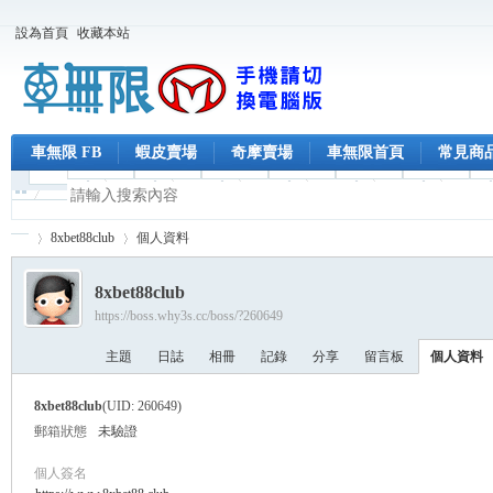
設為首頁
收藏本站
車無限 FB
蝦皮賣場
奇摩賣場
車無限首頁
常見商
8xbet88club
個人資料
8xbet88club
https://boss.why3s.cc/boss/?260649
車
›
›
主題
日誌
相冊
記錄
分享
留言板
個人資料
8xbet88club
(UID: 260649)
郵箱狀態
未驗證
個人簽名