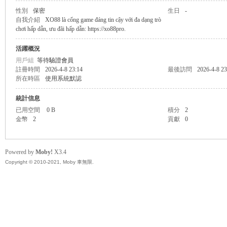
性別
保密
生日
-
自我介紹
XO88 là cổng game đáng tin cậy với đa dạng trò
無
chơi hấp dẫn, ưu đãi hấp dẫn: https://xo88pro.
活躍概況
用戶組
等待驗證會員
註冊時間
2026-4-8 23:14
最後訪問
2026-4-8 23
所在時區
使用系統默認
統計信息
已用空間
0 B
積分
2
金幣
2
貢獻
0
限
Powered by
Moby!
X3.4
Copyright © 2010-2021, Moby 車無限.