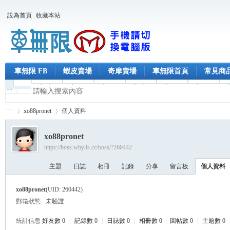
設為首頁
收藏本站
車無限 FB
蝦皮賣場
奇摩賣場
車無限首頁
常見商
xo88pronet
個人資料
xo88pronet
https://boss.why3s.cc/boss/?260442
車
›
›
主題
日誌
相冊
記錄
分享
留言板
個人資料
xo88pronet
(UID: 260442)
郵箱狀態
未驗證
統計信息
好友數 0
|
記錄數 0
|
日誌數 0
|
相冊數 0
|
回帖數 0
|
主題數 0