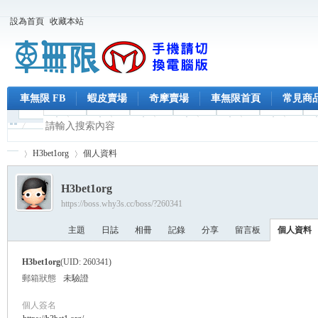
設為首頁
收藏本站
車無限 FB
蝦皮賣場
奇摩賣場
車無限首頁
常見商
H3bet1org
個人資料
H3bet1org
https://boss.why3s.cc/boss/?260341
車
›
›
主題
日誌
相冊
記錄
分享
留言板
個人資料
H3bet1org
(UID: 260341)
郵箱狀態
未驗證
個人簽名