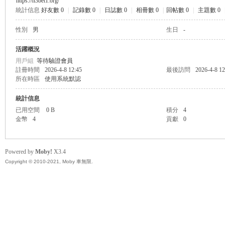
https://h3bet1.org/
統計信息
好友數 0
|
記錄數 0
|
日誌數 0
|
相冊數 0
|
回帖數 0
|
主題數 0
無
性別
男
生日
-
活躍概況
用戶組
等待驗證會員
註冊時間
2026-4-8 12:45
最後訪問
2026-4-8 12
所在時區
使用系統默認
統計信息
已用空間
0 B
積分
4
金幣
4
貢獻
0
限
Powered by
Moby!
X3.4
Copyright © 2010-2021, Moby 車無限.