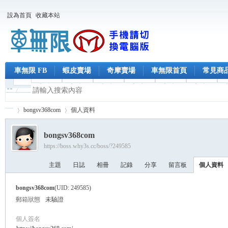
設為首頁
收藏本站
車無限 FB
蝦皮賣場
奇摩賣場
車無限首頁
常見商
bongsv368com
個人資料
bongsv368com
https://boss.why3s.cc/boss/?249585
車
›
›
主題
日誌
相冊
記錄
分享
留言板
個人資料
bongsv368com
(UID: 249585)
郵箱狀態
未驗證
個人簽名