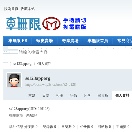
設為首頁
收藏本站
車無限 FB
蝦皮賣場
奇摩賣場
車無限首頁
常見商
ss123apporg
個人資料
ss123apporg
https://boss.why3s.cc/boss/?246128
車
›
›
主題
日誌
相冊
記錄
分享
留言板
個人資料
ss123apporg
(UID: 246128)
郵箱狀態
未驗證
統計信息
好友數 0
|
記錄數 0
|
日誌數 0
|
相冊數 0
|
回帖數 0
|
主題數 0