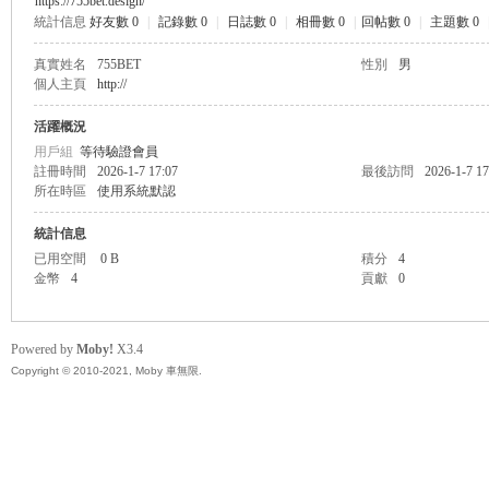
https://755bet.design/
統計信息
好友數 0
|
記錄數 0
|
日誌數 0
|
相冊數 0
|
回帖數 0
|
主題數 0
無
真實姓名
755BET
性別
男
個人主頁
http://
活躍概況
用戶組
等待驗證會員
註冊時間
2026-1-7 17:07
最後訪問
2026-1-7 17
所在時區
使用系統默認
統計信息
已用空間
0 B
積分
4
限
金幣
4
貢獻
0
Powered by
Moby!
X3.4
Copyright © 2010-2021, Moby 車無限.