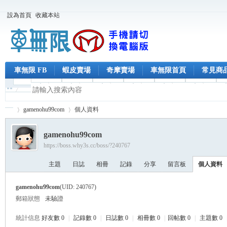
設為首頁
收藏本站
車無限 FB
蝦皮賣場
奇摩賣場
車無限首頁
常見商
gamenohu99com
個人資料
gamenohu99com
https://boss.why3s.cc/boss/?240767
車
›
›
主題
日誌
相冊
記錄
分享
留言板
個人資料
gamenohu99com
(UID: 240767)
郵箱狀態
未驗證
統計信息
好友數 0
|
記錄數 0
|
日誌數 0
|
相冊數 0
|
回帖數 0
|
主題數 0