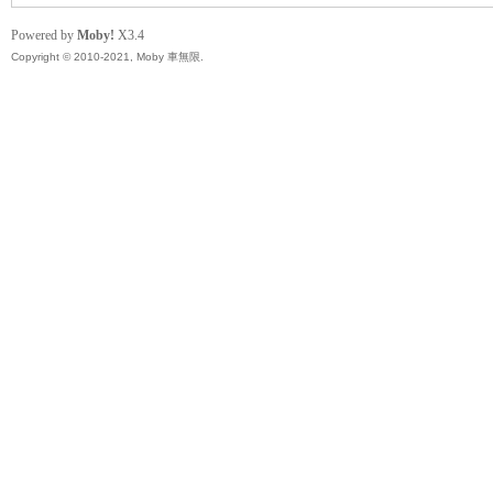
精
Powered by
Moby!
X3.4
Copyright © 2010-2021, Moby 車無限.
品
工