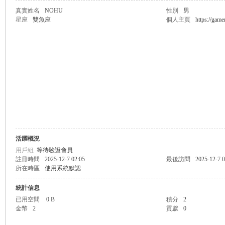
真實姓名
NOHU
性別
男
星座
雙魚座
個人主頁
https://gam
無
限
活躍概況
用戶組
等待驗證會員
註冊時間
2025-12-7 02:05
最後訪問
2025-12-7 0
所在時區
使用系統默認
統計信息
已用空間
0 B
積分
2
金幣
2
貢獻
0