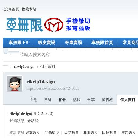
設為首頁
收藏本站
車無限 FB
蝦皮賣場
奇摩賣場
車無限首頁
常見商
rikvip1design
個人資料
rikvip1design
https://boss.why3s.cc/boss/?240653
車
›
›
主題
日誌
相冊
記錄
分享
留言板
個人資料
rikvip1design
(UID: 240653)
郵箱狀態
未驗證
統計信息
好友數 0
|
記錄數 0
|
日誌數 0
|
相冊數 0
|
回帖數 0
|
主題數 0