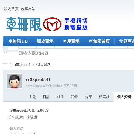
設為首頁
收藏本站
車無限 FB
蝦皮賣場
奇摩賣場
車無限首頁
常見商
rr88probet1
個人資料
rr88probet1
https://boss.why3s.cc/boss/?239759
車
›
›
主題
日誌
相冊
記錄
分享
留言板
個人資料
rr88probet1
(UID: 239759)
郵箱狀態
未驗證
個人簽名