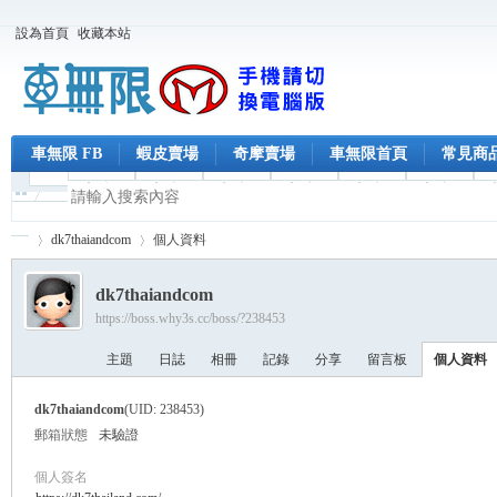
設為首頁
收藏本站
車無限 FB
蝦皮賣場
奇摩賣場
車無限首頁
常見商
dk7thaiandcom
個人資料
dk7thaiandcom
https://boss.why3s.cc/boss/?238453
車
›
›
主題
日誌
相冊
記錄
分享
留言板
個人資料
dk7thaiandcom
(UID: 238453)
郵箱狀態
未驗證
個人簽名