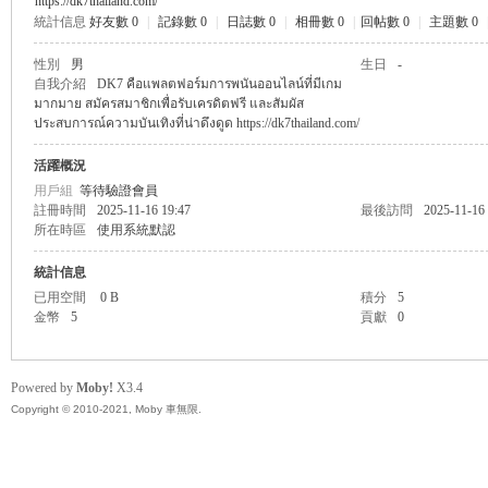
https://dk7thailand.com/
統計信息
好友數 0
|
記錄數 0
|
日誌數 0
|
相冊數 0
|
回帖數 0
|
主題數 0
無
性別
男
生日
-
自我介紹
DK7 คือแพลตฟอร์มการพนันออนไลน์ที่มีเกม
มากมาย สมัครสมาชิกเพื่อรับเครดิตฟรี และสัมผัส
ประสบการณ์ความบันเทิงที่น่าดึงดูด https://dk7thailand.com/
活躍概況
用戶組
等待驗證會員
註冊時間
2025-11-16 19:47
最後訪問
2025-11-16
所在時區
使用系統默認
統計信息
限
已用空間
0 B
積分
5
金幣
5
貢獻
0
Powered by
Moby!
X3.4
Copyright © 2010-2021, Moby 車無限.