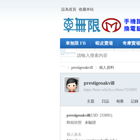
設為首頁
收藏本站
車無限 FB
蝦皮賣場
奇摩賣場
prestigeoakvill
個人資料
prestigeoakvill
https://boss.why3s.cc/boss/?233691
車
›
›
主題
日誌
相冊
記錄
prestigeoakvill
(UID: 233691)
郵箱狀態
未驗證
個人簽名