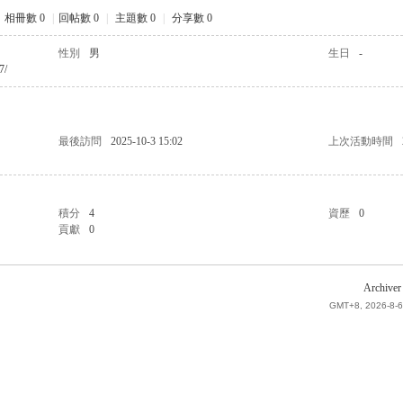
相冊數 0
|
回帖數 0
|
主題數 0
|
分享數 0
性別
男
生日
-
7/
最後訪問
2025-10-3 15:02
上次活動時間
積分
4
資歷
0
貢獻
0
Archiver
GMT+8, 2026-8-6