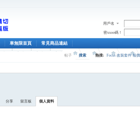
用戶名
密xxoo碼！
車無限首頁
常見商品連結
帖子
搜索
熱搜:
Focus 改裝套件 報
分享
留言板
個人資料