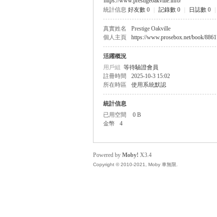
https://www.prestigeoakville.info/
統計信息
好友數 0
|
記錄數 0
|
日誌數 0
|
無
真實姓名
Prestige Oakville
個人主頁
https://www.prosebox.net/book/8861
活躍概況
用戶組
等待驗證會員
註冊時間
2025-10-3 15:02
所在時區
使用系統默認
統計信息
已用空間
0 B
限
金幣
4
Powered by
Moby!
X3.4
Copyright © 2010-2021, Moby 車無限.