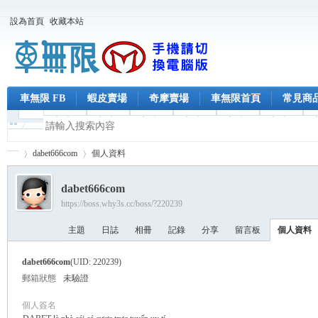
設為首頁
收藏本站
車無限 FB
蝦皮賣場
奇摩賣場
車無限首頁
常見商
dabet666com
個人資料
dabet666com
https://boss.why3s.cc/boss/?220239
車
›
›
主題
日誌
相冊
記錄
分享
留言板
個人資料
dabet666com
(UID: 220239)
郵箱狀態
未驗證
個人簽名