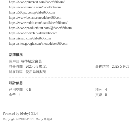
精
https://www.pinterest.com/dabet666com/
https://www.tumblr.com/dabet666com
https://500px.com/p/dabet666com
https://www.behance.net/dabet666com
https://www.reddit.com/user/dabet666com/
https://www.producthunt.com/@dabet666com
https://www.twitch.tv/dabet666com
https://issuu.com/dabet666com
https://sites.google.com/view/dabet666com
活躍概況
品
用戶組
等待驗證會員
註冊時間
2025-5-9 01:31
最後訪問
2025-5-9 01
所在時區
使用系統默認
統計信息
已用空間
0 B
積分
4
金幣
4
貢獻
0
Powered by
Moby!
X3.4
工
Copyright © 2010-2021, Moby 車無限.