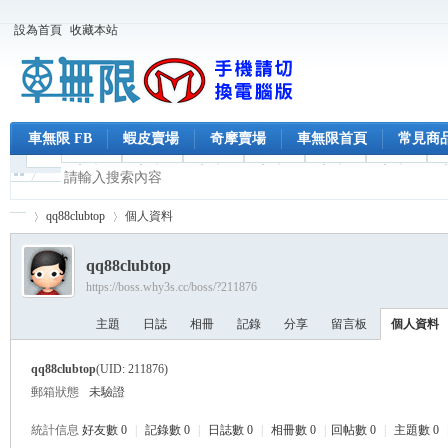
設為首頁
收藏本站
車無限 FB
蝦皮賣場
奇摩賣場
車無限首頁
常見商
qq88clubtop
個人資料
qq88clubtop
https://boss.why3s.cc/boss/?211876
車
›
›
主題
日誌
相冊
記錄
分享
留言板
個人資料
qq88clubtop
(UID: 211876)
郵箱狀態
未驗證
統計信息
好友數 0
|
記錄數 0
|
日誌數 0
|
相冊數 0
|
回帖數 0
|
主題數 0