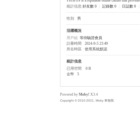
PHSPIN is a reputable online casino that provide
統計信息
好友數 0
|
記錄數 0
|
日誌數 0
|
無
性別
男
活躍概況
用戶組
等待驗證會員
註冊時間
2024-9-5 23:49
所在時區
使用系統默認
統計信息
已用空間
0 B
金幣
5
限
Powered by
Moby!
X3.4
Copyright © 2010-2021, Moby 車無限.