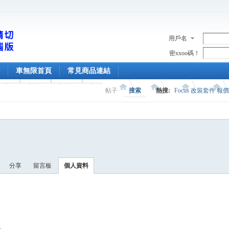
用戶名
密xxoo碼！
車無限首頁
常見商品連結
帖子
搜索
熱搜:
Focus 改裝套件 報
分享
留言板
個人資料