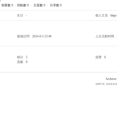
s
相冊數 0
|
回帖數 0
|
主題數 0
|
分享數 0
生日
-
個人主頁
https
最後訪問
2024-9-5 23:49
上次活動時間
積分
5
資歷
0
貢獻
0
Archiver
GMT+8, 2026-8-9