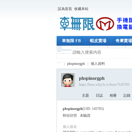
設為首頁
收藏本站
車無限 FB
蝦皮賣場
奇摩賣場
phspinorgph
個人資料
phspinorgph
https://boss.why3s.cc/boss/?145705
車
›
›
主題
日誌
相冊
記錄
phspinorgph
(UID: 145705)
郵箱狀態
未驗證
個人簽名