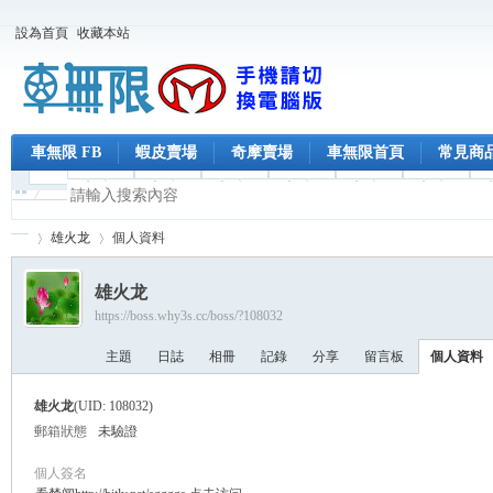
設為首頁
收藏本站
車無限 FB
蝦皮賣場
奇摩賣場
車無限首頁
常見商
雄火龙
個人資料
雄火龙
https://boss.why3s.cc/boss/?108032
車
›
›
主題
日誌
相冊
記錄
分享
留言板
個人資料
雄火龙
(UID: 108032)
郵箱狀態
未驗證
個人簽名