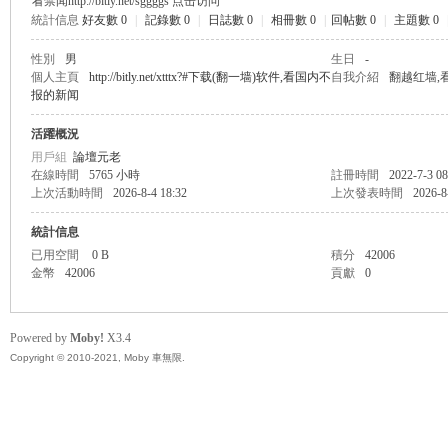
看禁闻http://bitly.net/sggggs 点击访问
統計信息
好友數 0
|
記錄數 0
|
日誌數 0
|
相冊數 0
|
回帖數 0
|
主題數 0
無
性別
男
生日
-
個人主頁
http://bitly.net/xtttx?#下载(翻一墙)软件,看国内不
自我介紹
翻越红墙,看看
报的新闻
活躍概況
用戶組
論壇元老
在線時間
5765 小時
註冊時間
2022-7-3 08
上次活動時間
2026-8-4 18:32
上次發表時間
2026-8
統計信息
限
已用空間
0 B
積分
42006
金幣
42006
貢獻
0
Powered by
Moby!
X3.4
Copyright © 2010-2021, Moby 車無限.