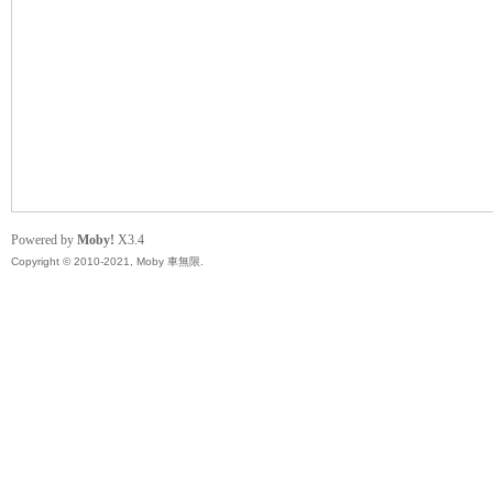
無
Powered by
Moby!
X3.4
Copyright © 2010-2021, Moby 車無限.
限