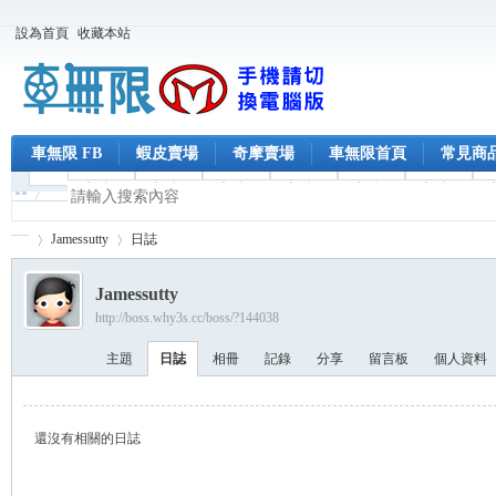
設為首頁
收藏本站
車無限 FB
蝦皮賣場
奇摩賣場
車無限首頁
常見商
Jamessutty
日誌
Jamessutty
http://boss.why3s.cc/boss/?144038
車
›
›
主題
日誌
相冊
記錄
分享
留言板
個人資料
還沒有相關的日誌