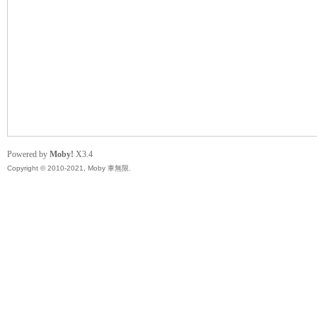
無
Powered by
Moby!
X3.4
Copyright © 2010-2021, Moby 車無限.
限