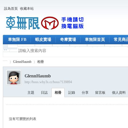
設為首頁
收藏本站
車無限 FB
蝦皮賣場
奇摩賣場
車無限首頁
常見商
GlennHaumb
相冊
GlennHaumb
http://boss.why3s.cc/boss/?139894
車
›
›
主題
日誌
相冊
記錄
分享
留言板
個人資料
沒有可瀏覽的列表