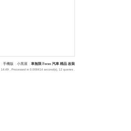
|
手機版
|
小黑屋
|
車無限 Focus 汽車 精品 改裝
 14:49
, Processed in 0.008414 second(s), 12 queries .