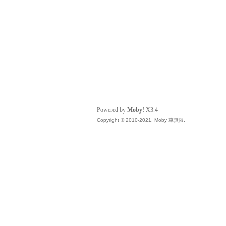
無
Powered by
Moby!
X3.4
Copyright © 2010-2021, Moby 車無限.
限