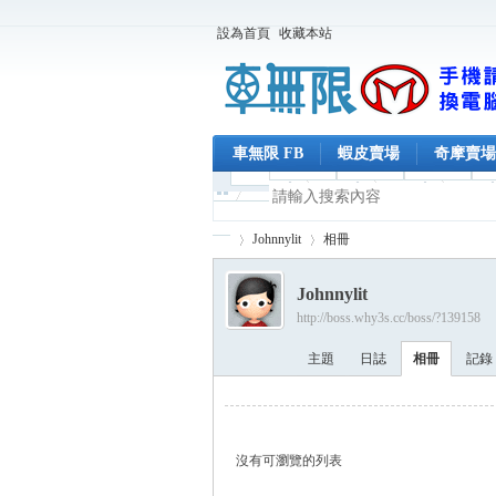
設為首頁
收藏本站
車無限 FB
蝦皮賣場
奇摩賣場
Johnnylit
相冊
Johnnylit
http://boss.why3s.cc/boss/?139158
車
›
›
主題
日誌
相冊
記錄
沒有可瀏覽的列表