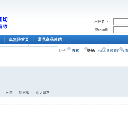
用戶名
密xxoo碼！
車無限首頁
常見商品連結
帖子
搜索
熱搜:
Focus 改裝套件 報
分享
留言板
個人資料