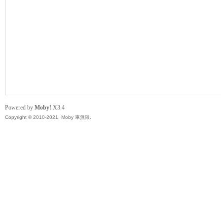
無
Powered by
Moby!
X3.4
Copyright © 2010-2021, Moby 車無限.
限