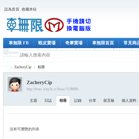
設為首頁
收藏本站
車無限 FB
蝦皮賣場
奇摩賣場
車無限首頁
常見商
ZacheryCip
相冊
ZacheryCip
http://boss.why3s.cc/boss/?138896
車
›
›
主題
日誌
相冊
記錄
分享
留言板
個人資料
沒有可瀏覽的列表