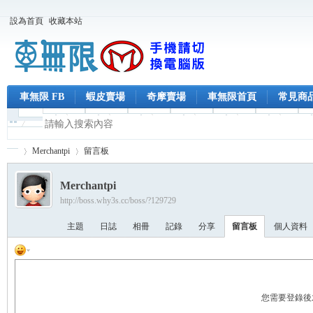
設為首頁
收藏本站
車無限 FB
蝦皮賣場
奇摩賣場
車無限首頁
常見商
Merchantpi
留言板
Merchantpi
http://boss.why3s.cc/boss/?129729
車
›
›
主題
日誌
相冊
記錄
分享
留言板
個人資料
您需要登錄後