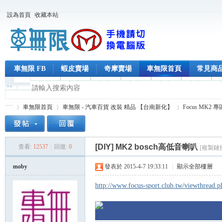
設為首頁
收藏本站
車無限 FB
蝦皮賣場
奇摩賣場
車無限首頁
常見商
車無限首頁
車無限 - 汽車百貨 改裝 精品 【台南新化】
Focus MK2 專
[DIY] MK2 bosch高低音喇叭
查看:
12537
|
回復:
0
[複製鏈
車
»
›
›
moby
發表於 2015-4-7 19:33:11
|
顯示全部樓層
http://www.focus-sport.club.tw/viewthread.