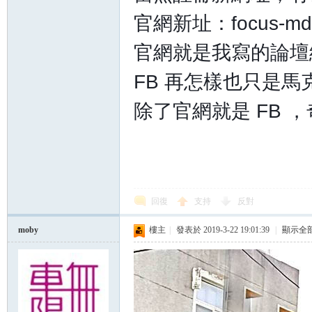
官網新址：focus-mdb
官網就是我寫的論壇網
FB 再怎樣也只是
除了官網就是 FB ，
回復
支持
反對
moby
樓主
|
發表於 2019-3-22 19:01:39
|
顯示全