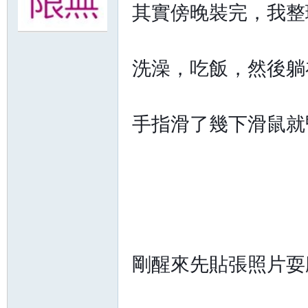
其實傍晚裝完，我整
無
洗澡，吃飯，然後躺
手指滑了幾下滑鼠就昏迷
限
剛醒來先貼張照片耍