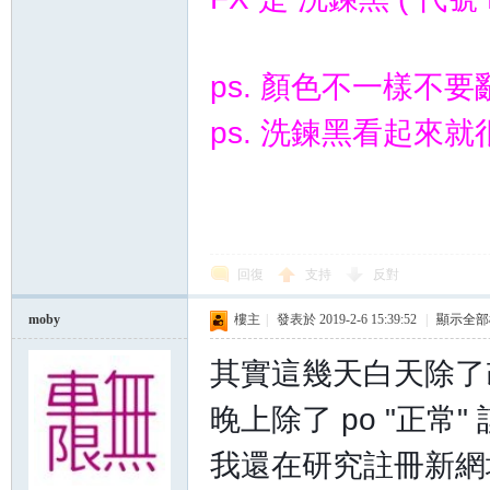
ps. 顏色不一樣不
ps. 洗鍊黑看起來
回復
支持
反對
moby
樓主
|
發表於 2019-2-6 15:39:52
|
顯示全部
其實這幾天白天除了
晚上除了 po "正常"
我還在研究註冊新網