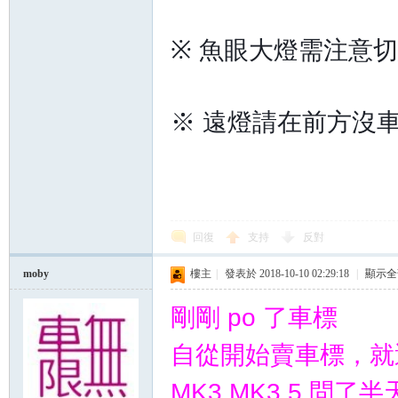
※ 魚眼大燈需注意
※ 遠燈請在前方沒
回復
支持
反對
moby
樓主
|
發表於 2018-10-10 02:29:18
|
顯示全
剛剛 po 了車標
自從開始賣車標，就
MK3 MK3.5 問了