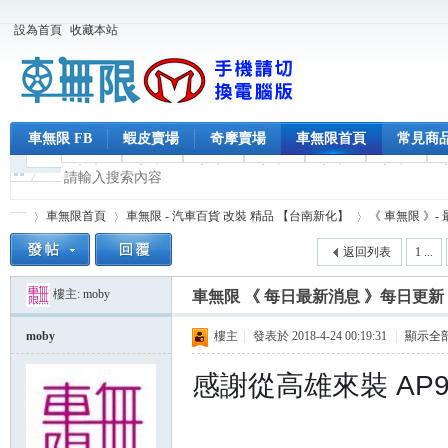
設為首頁
收藏本站
車無限 FB
蝦皮賣場
奇摩賣場
車無限首頁
常見商
車無限首頁
車無限 - 汽車百貨 改裝 精品 【台南新化】
《 車無限 》-
返回列表
1 ...
樓主:
moby
車無限 《 每日最新消息 》每日更新
車
»
›
›
moby
樓主
|
發表於 2018-4-24 00:19:31
|
顯示全
感謝從高雄來裝 AP9