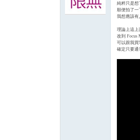
純粹只是想
順便拍了一
我想應該有
無
理論上這上
改到 Focus 
可以跟我買
確定只要通
限