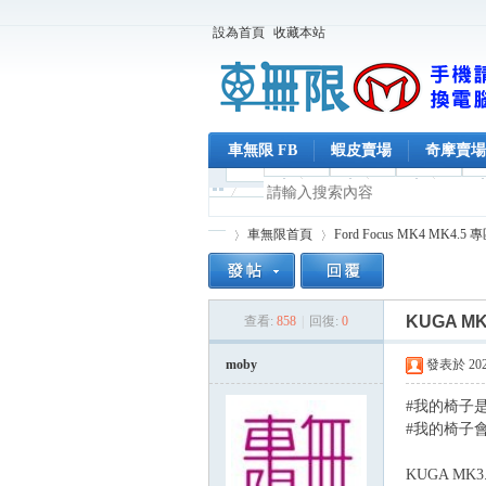
設為首頁
收藏本站
車無限 FB
蝦皮賣場
奇摩賣場
車無限首頁
Ford Focus MK4 MK4.5 
KUGA M
查看:
858
|
回復:
0
車
»
›
moby
發表於 2026-
#我的椅子
#我的椅子
KUGA MK