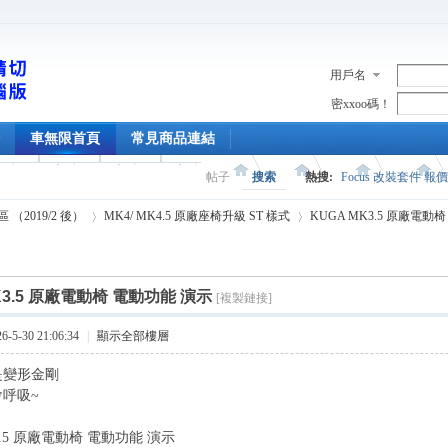
用戶名
密xxoo碼！
車無限首頁
常見商品連結
帖子
搜索
熱搜:
Focus 改裝套件 報
專區 （2019/2 後）
MK4/ MK4.5 原廠座椅升級 ST 樣式
KUGA MK3.5 原廠電動
K3.5 原廠電動椅 電動功能 演示
[複製鏈接]
›
›
5-30 21:06:34
|
顯示全部樓層
是變形金剛
會呼吸~
3.5 原廠電動椅 電動功能 演示