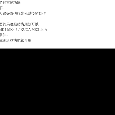
了解電動功能
下~
人很好奇他脫光光以後的動作
面的馬達跟結構應該可以
MK4 MK4.5 / KUGA MK3 上面
零件~
電後這些功能都可用