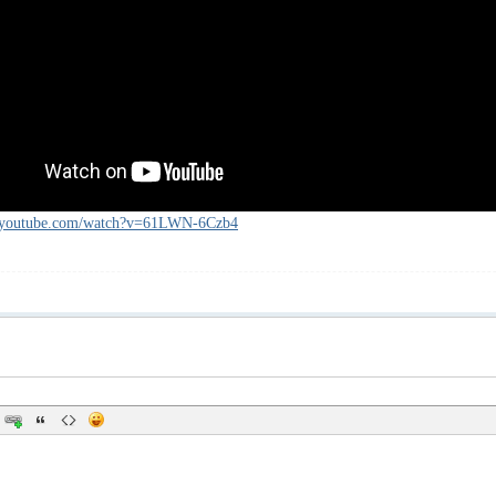
.youtube.com/watch?v=61LWN-6Czb4