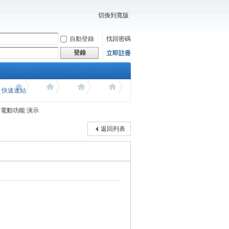
切換到寬版
自動登錄
找回密碼
登錄
立即註冊
價 快速連結
椅 電動功能 演示
返回列表