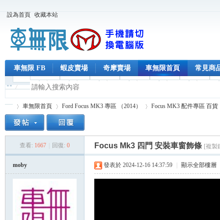
設為首頁
收藏本站
車無限 FB
蝦皮賣場
奇摩賣場
車無限首頁
常見商
車無限首頁
Ford Focus MK3 專區 （2014）
Focus MK3 配件專區 百貨
Focus Mk3 四門 安裝車窗飾條
查看:
1667
|
回復:
0
[複製
車
»
›
›
›
moby
發表於 2024-12-16 14:37:59
|
顯示全部樓層