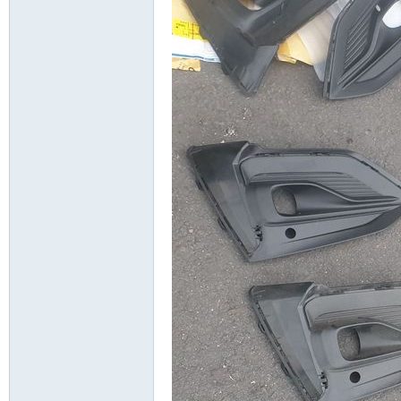
精
品
工