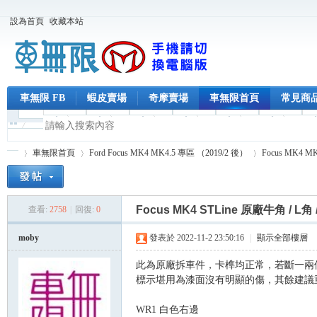
設為首頁
收藏本站
車無限 FB
蝦皮賣場
奇摩賣場
車無限首頁
常見商
車無限首頁
Ford Focus MK4 MK4.5 專區 （2019/2 後）
Focus MK4 
Focus MK4 STLine 原廠牛角 /
查看:
2758
|
回復:
0
車
»
›
›
moby
發表於 2022-11-2 23:50:16
|
顯示全部樓層
此為原廠拆車件，卡榫均正常，若斷一兩
標示堪用為漆面沒有明顯的傷，其餘建議
WR1 白色右邊