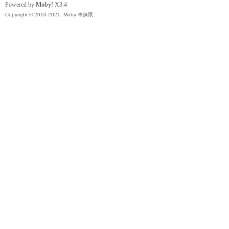
精
Powered by
Moby!
X3.4
Copyright © 2010-2021, Moby 車無限.
品
工