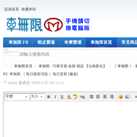
設為首頁
收藏本站
車無限 FB
蝦皮賣場
奇摩賣場
車無限首頁
常見商
車無限首頁
車無限 - 汽車百貨 改裝 精品 【台南新化】
《 車無限 》-
RE: 車無限 《 每日最新消息 》每日更新 [
修改
]
moby 發表於 2020-2-15 18:13
車
›
›
›
字體
大小