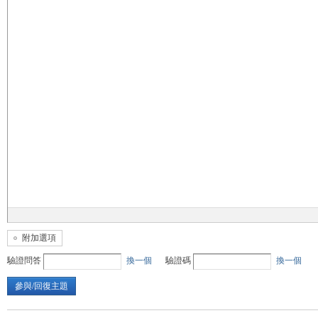
無
限
附加選項
驗證問答
換一個
驗證碼
換一個
參與/回復主題