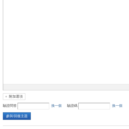
無
限
附加選項
驗證問答
換一個
驗證碼
換一個
參與/回復主題