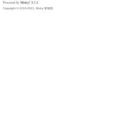
精
Powered by
Moby!
X3.4
Copyright © 2010-2021, Moby 車無限.
品
工