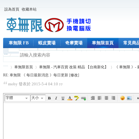
設為首頁
收藏本站
車無限 FB
蝦皮賣場
奇摩賣場
車無限首頁
常見商
車無限首頁
車無限 - 汽車百貨 改裝 精品 【台南新化】
《 車無限 》-
RE: 車無限 《 每日最新消息 》每日更新 [
修改
]
moby 發表於 2015-5-4 04:10
車
›
›
›
字體
大小