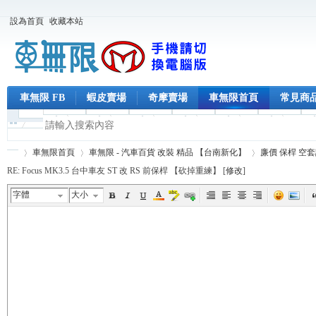
設為首頁
收藏本站
車無限 FB
蝦皮賣場
奇摩賣場
車無限首頁
常見商
車無限首頁
車無限 - 汽車百貨 改裝 精品 【台南新化】
廉價 保桿 空
RE: Focus MK3.5 台中車友 ST 改 RS 前保桿 【砍掉重練】 [
修改
]
字體
大小
車
›
›
›