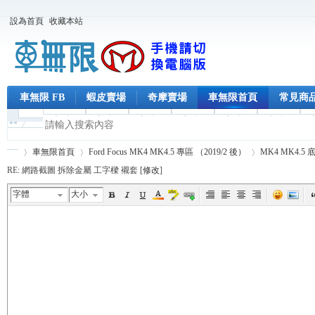
設為首頁
收藏本站
車無限 FB
蝦皮賣場
奇摩賣場
車無限首頁
常見商
車無限首頁
Ford Focus MK4 MK4.5 專區 （2019/2 後）
MK4 MK4.5
RE: 網路截圖 拆除金屬 工字樑 襯套 [
修改
]
字體
大小
車
›
›
›