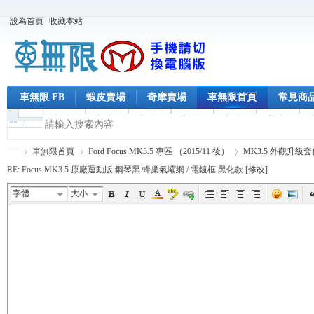
設為首頁
收藏本站
車無限 FB
蝦皮賣場
奇摩賣場
車無限首頁
常見商
車無限首頁
Ford Focus MK3.5 專區 （2015/11 後）
MK3.5 外觀升級套
RE: Focus MK3.5 原廠運動版 鋼琴黑 蜂巢氣壩網 / 電鍍框 黑化款 [
修改
]
字體
大小
車
›
›
›