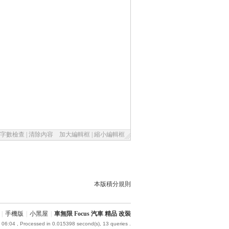
字數檢查
|
清除內容
加大編輯框
|
縮小編輯框
本版積分規則
|
手機版
|
小黑屋
|
車無限 Focus 汽車 精品 改裝
 06:04
, Processed in 0.015398 second(s), 13 queries .