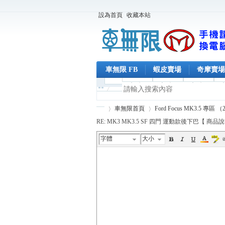
設為首頁
收藏本站
車無限 FB
蝦皮賣場
奇摩賣場
車無限首頁
Ford Focus MK3.5 專區 （
RE: MK3 MK3.5 SF 四門 運動款後下巴【 商
字體
大小
車
›
›