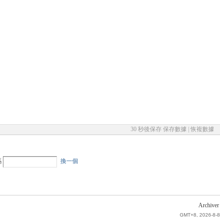
30 秒後保存
保存數據
|
恢複數據
碼
換一個
Archiver
GMT+8, 2026-8-8