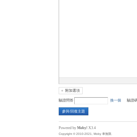
無
限
附加選項
驗證問答
換一個
驗證
參與/回復主題
Powered by
Moby!
X3.4
Copyright © 2010-2021, Moby 車無限.