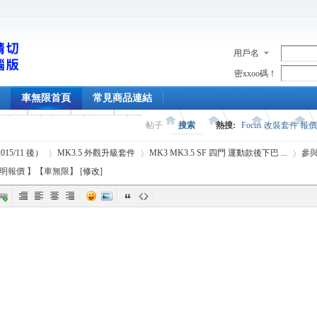
用戶名
密xxoo碼！
車無限首頁
常見商品連結
帖子
搜索
熱搜:
Focus 改裝套件 報
2015/11 後）
MK3.5 外觀升級套件
MK3 MK3.5 SF 四門 運動款後下巴 ...
參與
品說明報價 】【車無限】 [
修改
]
›
›
›