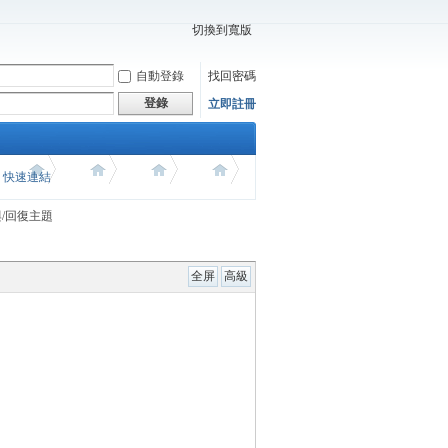
切換到寬版
自動登錄
找回密碼
登錄
立即註冊
價 快速連結
/回復主題
全屏
高級