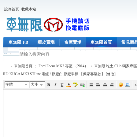
設為首頁
收藏本站
車無限 FB
蝦皮賣場
奇摩賣場
車無限首頁
常見商
車無限首頁
Ford Focus MK3 專區 （2014）
車無限 吃土 Club 獨家專區
RE: KUGA MK3 STLine 電鍍 / 原廠白 原廠車標 【獨家客製款】 [
修改
]
字體
大小
車
›
›
›