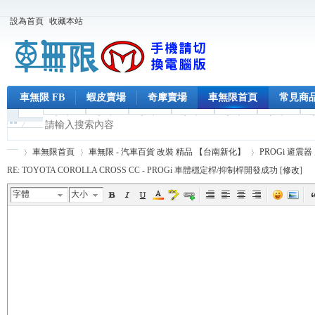
設為首頁
收藏本站
車無限 FB
蝦皮賣場
奇摩賣場
車無限首頁
常見商
車無限首頁
車無限 - 汽車百貨 改裝 精品 【台南新化】
PROGi 避震
RE: TOYOTA COROLLA CROSS CC - PROGi 車體穩定桿/抑制桿開發成功 [
修改
]
字體
大小
車
›
›
›