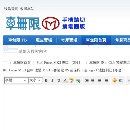
設為首頁
收藏本站
車無限 FB
蝦皮賣場
奇摩賣場
車無限首頁
常見商
車無限首頁
Ford Focus MK3 專區 （2014）
車無限 吃土 Club 獨家專區
RE: Focus MK3 台中 改裝 MK3.5 客製化 RS 前保桿 + 去 logo + 法拉利紅 [
修改
]
字體
大小
車
›
›
›