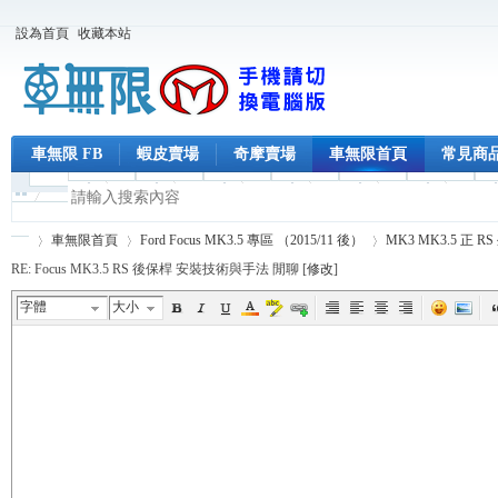
設為首頁
收藏本站
車無限 FB
蝦皮賣場
奇摩賣場
車無限首頁
常見商
車無限首頁
Ford Focus MK3.5 專區 （2015/11 後）
MK3 MK3.5 正 R
RE: Focus MK3.5 RS 後保桿 安裝技術與手法 閒聊 [
修改
]
字體
大小
車
›
›
›